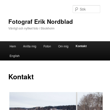
Sök
Fotograf Erik Nordblad
Vänligt och nyfiket foto i Stockholm
Huvudmeny
Kontakt
Hem
Anlita mig
Foton
Om mig
Hoppa
English
till
huvudinnehåll
Kontakt