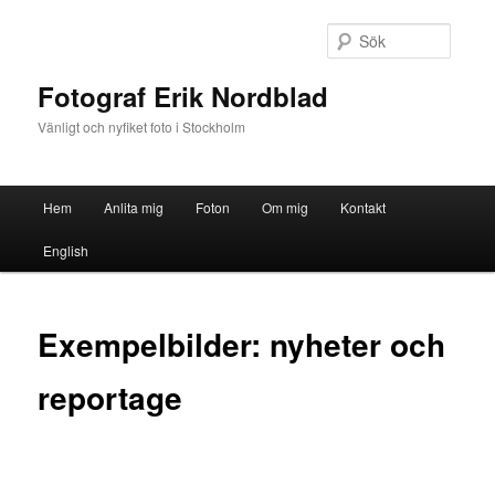
Sök
Fotograf Erik Nordblad
Vänligt och nyfiket foto i Stockholm
Huvudmeny
Hem
Anlita mig
Foton
Om mig
Kontakt
Hoppa
English
till
huvudinnehåll
Exempelbilder: nyheter och
reportage